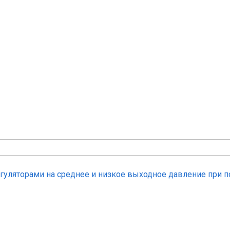
следующие исполнения :
3\ч);
 выходом (при различном сезонном потреблении газа
ими выходами при параллельном подключении
ми регуляторами расхода газа (РДНК, РДСК, РДГ,
 GazTech и т. д.) и одним выходом при последовательном
П, ГРПУ, ГРПШН, УГРШ, УГРШК, ГСГО,ГСГО-М, МРП,
быть дополнен узлом учета расхода газа (СГ-ЭКВз,