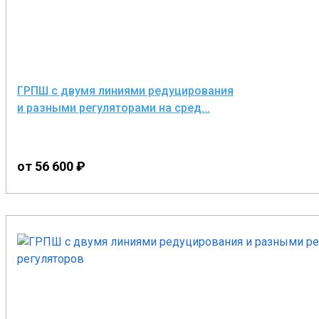
По функциональному исполнению ГРПШ разделяются на 
С одной линией редуцирования с байпасом (до 100 м
С одной линией редуцирования БЕЗ байпаса;
ГРПШ с двумя линиями редуцирования
и разными регуляторами на сред...
С основной и резервной линиями редуцирования;
С несколькими линиями редуцирования, но с одним
одним потребителем "Зима-Лето»);
от 56 600 ₽
С несколькими линиями редуцирования и нескольк
разных потребителей газа;
С несколькими линиями редуцирования и нескольки
РДБК, РДУК, РДП, Madas, Tartarini, Petro Fiorentini,
подключении регуляторов газа;
Любой вариант исполнения шкафа (ГРПШ, ГРПН, ГР
ДРП, ПШГ, ШЗР, ШРП, ПРДГ, ПУРДГ, ЮНИТЭК) может 