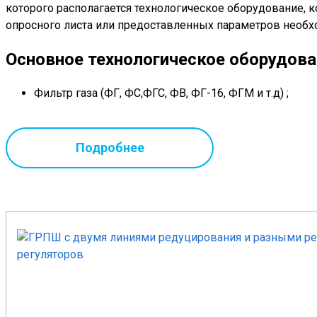
которого располагается технологическое оборудование, к
опросного листа или предоставленных параметров необх
Основное технологическое оборудов
Фильтр газа (ФГ, ФС,ФГС, ФВ, ФГ-16, ФГМ и т.д) ;
Регулятор давления газа (РДНК, РДСК, РДГ, РДБК, РДУК
т.д.);
Подробнее
Запорные, предохранительные, защитные устройства 
Приборы визуального контроля давления газа (ман
Телеметрия (Ссофт, Акситех, Радиотелеком, БП-ЭК, М
Узел учета расхода газа (СГ-ЭКВз, КИ-СТГ, Ирвис и т.д
Система обогрева (ГИИВ, ОГ-1, ОГШН, ОША, ОВЭ и т.д.
Варианты исполнения газорегулятор