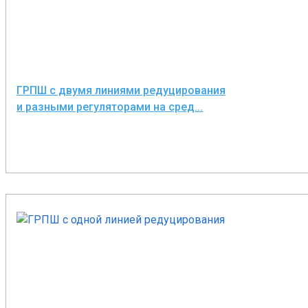
КИ-СТГ, Ирвис и т.д.), который может быть установле
и на низкой стороне (после регуляторов расхода газа
Так же по желанию заказчика любой из Вариантов 
УГРШ, УГРШК, ГСГО,ГСГО-М, МРП, ДРП, ПШГ, ШЗР,
ГРПШ с двумя линиями редуцирования
системой телеметрии (передача данных по параметр
и разными регуляторами на сред...
Телемеханики (удаленное управление работой ГРП
По климатическому исполнению:
У1 по ГОСТ 15150-69;
УХЛ по ГОСТ 15150-69 с утеплением корпуса шкафа.