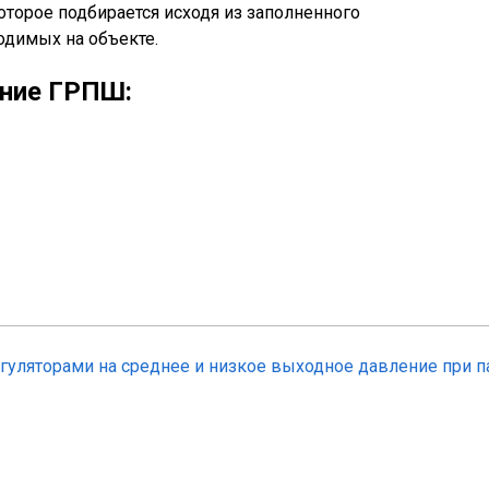
оторое подбирается исходя из заполненного
одимых на объекте.
ание ГРПШ:
, РДП, Madas, Tartarini, Petro Fiorentini, GazTech и
(ПЗК, КПЗ, EVP и т.д
ометры и напоромеры);
ТЭК и т.д);
.);
).
ных установок