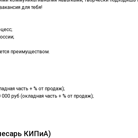
вакансия для тебя!
цесс;
оссии;
яется преимуществом.
ладная часть + % от продаж);
000 руб (окладная часть + % от продаж);
лесарь КИПиА)