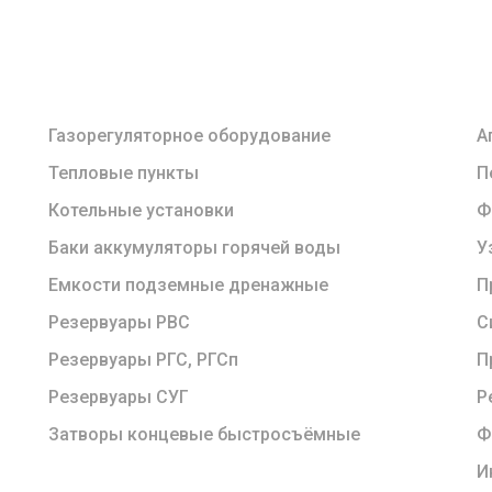
Газорегуляторное оборудование
А
Тепловые пункты
П
Котельные установки
Ф
Баки аккумуляторы горячей воды
У
Емкости подземные дренажные
П
Резервуары РВС
С
Резервуары РГС, РГСп
П
Резервуары СУГ
Р
Затворы концевые быстросъёмные
Ф
И