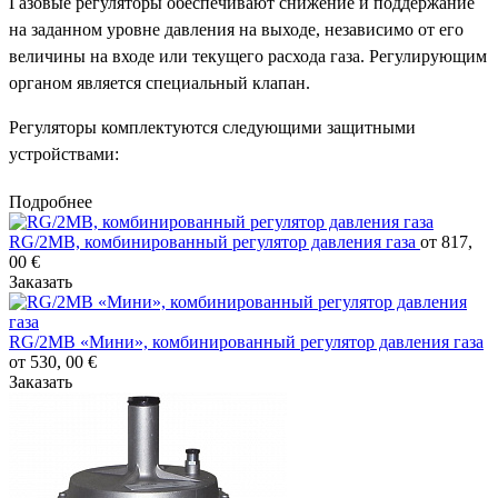
Газовые регуляторы обеспечивают снижение и поддержание
на заданном уровне давления на выходе, независимо от его
величины на входе или текущего расхода газа. Регулирующим
органом является специальный клапан.
Регуляторы комплектуются следующими защитными
устройствами:
предохранительно-запорный клапан - срабатывает при
Подробнее
повышении (и понижении - опционально) давления за
RG/2MB, комбинированный регулятор давления газа
от 817,
регулятором;
00 €
предохранительно-сбросной клапан – срабатывает при
Заказать
кратковременном росте давления в газопроводе выше
установленного значения.
RG/2MB «Мини», комбинированный регулятор давления газа
от 530, 00 €
Максимальное давление - 6 бар.
Заказать
Максимальная пропускная способность до 25 нм3/ч