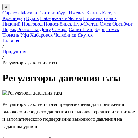
×
Саратов
Москва
Екатеринбург
Ижевск
Казань
Калуга
Краснодар
Курск
Набережные Челны
Нижневартовск
Нижний Новгород
Новосибирск
Нур-Султан
Омск
Оренбург
Пермь
Ростов-на-Дону
Самара
Санкт-Петербург
Томск
Тюмень
Уфа
Хабаровск
Челябинск
Якутск
Главная
/
Продукция
/
Регуляторы давления газа
Регуляторы давления газа
Регуляторы давления газа предназначены для понижения
высокого и среднего давления на высокое, среднее или низкое
и автоматического поддержания выходного давления на
заданном уровне.