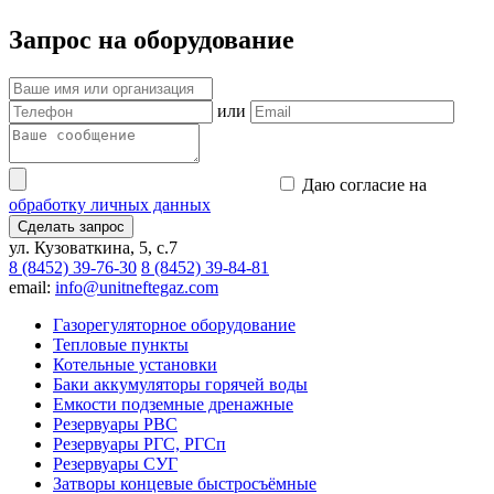
Запрос на оборудование
или
Даю согласие на
обработку личных данных
Сделать запрос
ул. Кузоваткина, 5, с.7
8 (8452) 39-76-30
8 (8452) 39-84-81
email:
info@unitneftegaz.com
Газорегуляторное оборудование
Тепловые пункты
Котельные установки
Баки аккумуляторы горячей воды
Емкости подземные дренажные
Резервуары РВС
Резервуары РГС, РГСп
Резервуары СУГ
Затворы концевые быстросъёмные