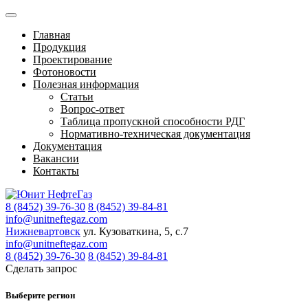
Главная
Продукция
Проектирование
Фотоновости
Полезная информация
Статьи
Вопрос-ответ
Таблица пропускной способности РДГ
Нормативно-техническая документация
Документация
Вакансии
Контакты
8 (8452) 39-76-30
8 (8452) 39-84-81
info@unitneftegaz.com
Нижневартовск
ул. Кузоваткина, 5, с.7
info@unitneftegaz.com
8 (8452) 39-76-30
8 (8452) 39-84-81
Сделать запрос
Выберите регион