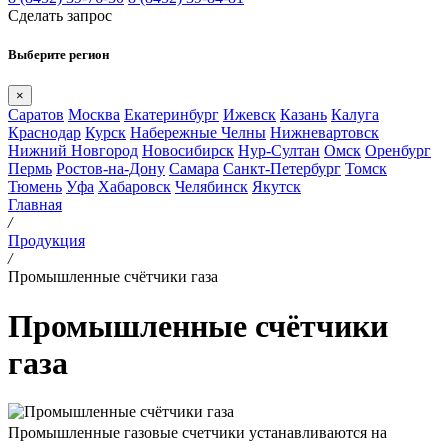
Сделать запрос
Выберите регион
×
Саратов
Москва
Екатеринбург
Ижевск
Казань
Калуга
Краснодар
Курск
Набережные Челны
Нижневартовск
Нижний Новгород
Новосибирск
Нур-Султан
Омск
Оренбург
Пермь
Ростов-на-Дону
Самара
Санкт-Петербург
Томск
Тюмень
Уфа
Хабаровск
Челябинск
Якутск
Главная
/
Продукция
/
Промышленные счётчики газа
Промышленные счётчики
газа
Промышленные газовые счетчики устанавливаются на