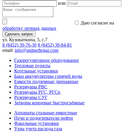
или
Даю согласие на
обработку личных данных
Сделать запрос
ул. Кузоваткина, 5, с.7
8 (8452) 39-76-30
8 (8452) 39-84-81
email:
info@unitneftegaz.com
Газорегуляторное оборудование
Тепловые пункты
Котельные установки
Баки аккумуляторы горячей воды
Емкости подземные дренажные
Резервуары РВС
Резервуары РГС, РГСп
Резервуары СУГ
Затворы концевые быстросъёмные
Аппараты стальные емкостные
Печи и подогреватели нефти
Факельные установки
Узлы учета расхода газа