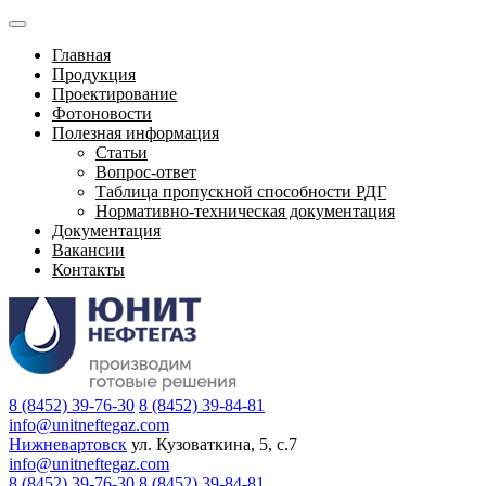
Главная
Продукция
Проектирование
Фотоновости
Полезная информация
Статьи
Вопрос-ответ
Таблица пропускной способности РДГ
Нормативно-техническая документация
Документация
Вакансии
Контакты
8 (8452) 39-76-30
8 (8452) 39-84-81
info@unitneftegaz.com
Нижневартовск
ул. Кузоваткина, 5, с.7
info@unitneftegaz.com
8 (8452) 39-76-30
8 (8452) 39-84-81