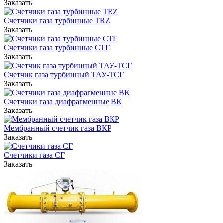
Заказать
систем с давлением до 50 кПа и с возможностью
пропуска до 160 м³/ч;
Счетчики газа турбинные TRZ
турбинные счетчики, которые подходят для
Заказать
магистральных сетей и могут обрабатывать объемы до
Счетчики газа турбинные СТГ
6500 м³/ч;
Заказать
ротационные счетчики, способные работать с потоками
Счетчик газа турбинный ТАУ-ТСГ
до 650 м³/ч.
Заказать
Выбор подходящего именно Вам типа газового счетчика будет
Счетчики газа диафрагменные BK
зависеть от Ваших индивидуальных требований.
Заказать
Мембранный счетчик газа ВКР
Измеряемая среда: природный газ, пропан, бутан, инертные
Заказать
газа и другие неагрессивные, неоднородные по химическому
Счетчики газа СГ
составу газы.
Заказать