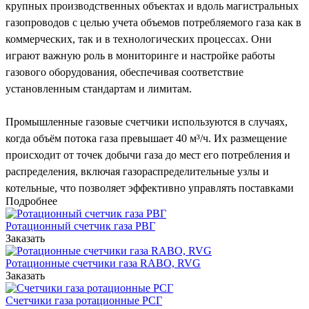
крупных производственных объектах и вдоль магистральных
газопроводов с целью учета объемов потребляемого газа как в
коммерческих, так и в технологических процессах. Они
играют важную роль в мониторинге и настройке работы
газового оборудования, обеспечивая соответствие
установленным стандартам и лимитам.
Промышленные газовые счетчики используются в случаях,
когда объём потока газа превышает 40 м³/ч. Их размещение
происходит от точек добычи газа до мест его потребления и
распределения, включая газораспределительные узлы и
котельные, что позволяет эффективно управлять поставками
Подробнее
газа конечным пользователям.
Ротационный счетчик газа РВГ
К наиболее популярным видам газовых счетчиков
Заказать
целесообразно отнести:
Ротационные счетчики газа RABO, RVG
Заказать
диафрагменные счетчики, предназначенные для газовых
Счетчики газа ротационные РСГ