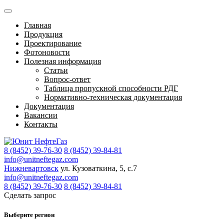
Главная
Продукция
Проектирование
Фотоновости
Полезная информация
Статьи
Вопрос-ответ
Таблица пропускной способности РДГ
Нормативно-техническая документация
Документация
Вакансии
Контакты
8 (8452) 39-76-30
8 (8452) 39-84-81
info@unitneftegaz.com
Нижневартовск
ул. Кузоваткина, 5, с.7
info@unitneftegaz.com
8 (8452) 39-76-30
8 (8452) 39-84-81
Сделать запрос
Выберите регион