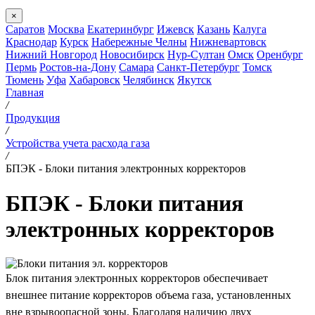
×
Саратов
Москва
Екатеринбург
Ижевск
Казань
Калуга
Краснодар
Курск
Набережные Челны
Нижневартовск
Нижний Новгород
Новосибирск
Нур-Султан
Омск
Оренбург
Пермь
Ростов-на-Дону
Самара
Санкт-Петербург
Томск
Тюмень
Уфа
Хабаровск
Челябинск
Якутск
Главная
/
Продукция
/
Устройства учета расхода газа
/
БПЭК - Блоки питания электронных корректоров
БПЭК - Блоки питания
электронных корректоров
Блок питания электронных корректоров обеспечивает
внешнее питание корректоров объема газа, установленных
вне взрывоопасной зоны. Благодаря наличию двух