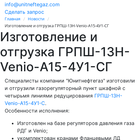
info@unitneftegaz.com
Сделать запрос
Главная
Новости
/
/
Изготовление и отгрузка ГРПШ-13Н-Venio-A15-4У1-СГ
Изготовление и
отгрузка ГРПШ-13Н-
Venio-A15-4У1-СГ
Специалисты компании "Юнитнефтегаз" изготовили
и отгрузили газорегуляторный пункт шкафной с
четырьмя линиями редуцирования
ГРПШ-13Н-
Venio-A15-4У1-С
.
Особенности исполнения:
Изготовлен на базе регуляторов давления газа
РДГ и Venio;
укомплектован кранами Фланцевыми ЛД